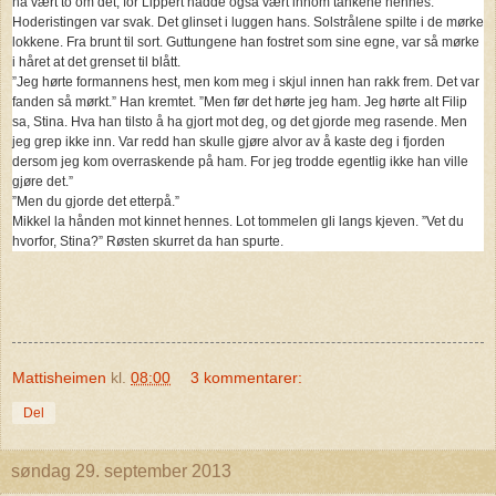
ha vært to om det, for Lippert hadde også vært innom tankene hennes.
Hoderistingen var svak. Det glinset i luggen hans. Solstrålene spilte i de mørke
lokkene. Fra brunt til sort. Guttungene han fostret som sine egne, var så mørke
i håret at det grenset til blått.
”Jeg hørte formannens hest, men kom meg i skjul innen han rakk frem. Det var
fanden så mørkt.” Han kremtet. ”Men før det hørte jeg ham. Jeg hørte alt Filip
sa, Stina. Hva han tilsto å ha gjort mot deg, og det gjorde meg rasende. Men
jeg grep ikke inn. Var redd han skulle gjøre alvor av å kaste deg i fjorden
dersom jeg kom overraskende på ham. For jeg trodde egentlig ikke han ville
gjøre det.”
”Men du gjorde det etterpå.”
Mikkel la hånden mot kinnet hennes. Lot tommelen gli langs kjeven. ”Vet du
hvorfor, Stina?” Røsten skurret da han spurte.
Mattisheimen
kl.
08:00
3 kommentarer:
Del
søndag 29. september 2013