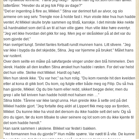
lattertårer. ”Hevder du at jeg tok Filip av dage?”
”Det er ingenting å flire av, Mikkel.” Stina var derimot full av alvor, og slo
armene om seg selv. Trengte noe å holde fast i. Hun visste ikke hva hun hadde
ventet. At Mikkel skulle bryte sammen og tilstå, kanskje. I det minste ikke nekte
så hardnakket som det lå an til at han ville gjøre. Hun ville ikke høre eventyr.
”Jeg vet ikke hvordan det gikk for seg. Men jeg er skråsikker på at det var du
som gjorde det.”
Han svelget tungt. Smilet fantes fortsatt rundt munnen hans. Litt stivere. ”Jeg
var ikke i bygda da det skjedde, Stina. Jeg var hjemme på bruket.” Målet hans
var rustent.
Over dem seilte en måke på sølvfargede vinger under den blå himmelen. Den
skrek. Hadde all den kraften Stina ønsket hun hadde i røsten. For det var helst
det hun ville. Skrike mot Mikkel. Hardt og høyt.
Men hun skrek ikke. ”Du var her,” sa hun rolig. ”Du kom roende hit den kvelden
etter at kona di gikk bort. Du kom, og fulgte etter både meg og Filip. Du så hva
han gjorde, Mikkel. Og du ble harm eller redd, sikkert begge deler, men du
grep i alle fall kniven han hadde holdt mot halsen min …”
Stina tidde. Tårene var ikke langt unna. Hun greide ikke å sette ord på det
Mikkel hadde gjort. ”Jeg fortalte deg aldri at Lippert fikk meg opp av fjorden,
Mikkel. Du kunne ikke ha visst det dersom du ikke hadde sett det selv. Og så
dro du igjen, før du kom tilbake to uker seinere og lot som om du ikke kjente til
det som hadde hendt.”
Han sank sammen i akslene. Blikket var festet i bakken.
”Vet formannen hva du gjorde?” Hun måtte spørre. Var nødt til å vite. De kunne