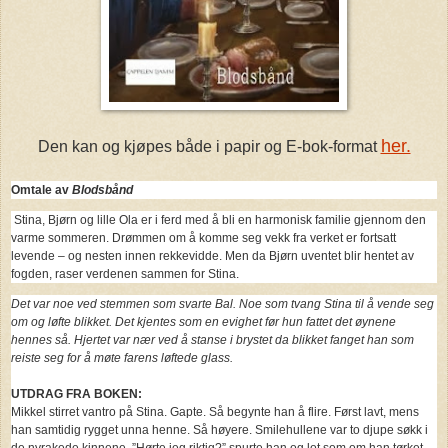
her.
Den kan og kjøpes både i papir og E-bok-format
Omtale av
Blodsbånd
Stina, Bjørn og lille Ola er i ferd med å bli en harmonisk familie gjennom den
varme sommeren. Drømmen om å komme seg vekk fra verket er fortsatt
levende – og nesten innen rekkevidde. Men da Bjørn uventet blir hentet av
fogden, raser verdenen sammen for Stina.
Det var noe ved stemmen som svarte Bal. Noe som tvang Stina til å vende seg
om og løfte blikket. Det kjentes som en evighet før hun fattet det øynene
hennes så. Hjertet var nær ved å stanse i brystet da blikket fanget han som
reiste seg for å møte farens løftede glass.
UTDRAG FRA BOKEN:
Mikkel stirret vantro på Stina. Gapte. Så begynte han å flire. Først lavt, mens
han samtidig rygget unna henne. Så høyere. Smilehullene var to djupe søkk i
de nyrakede kinnene. ”Hørte jeg riktig?” spurte han og lot som om han tørket