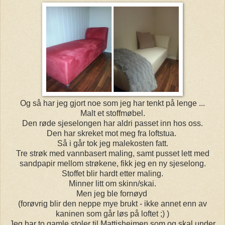
Og så har jeg gjort noe som jeg har tenkt på lenge ...
Malt et stoffmøbel.
Den røde sjeselongen har aldri passet inn hos oss.
Den har skreket mot meg fra loftstua.
Så i går tok jeg malekosten fatt.
Tre strøk med vannbasert maling, samt pusset lett med
sandpapir mellom strøkene, fikk jeg en ny sjeselong.
Stoffet blir hardt etter maling.
Minner litt om skinn/skai.
Men jeg ble fornøyd
(forøvrig blir den neppe mye brukt - ikke annet enn av
kaninen som går løs på loftet ;) )
Jeg har to gamle stoler til Mattisheimen som og skal under