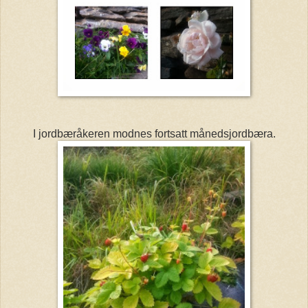
I jordbæråkeren modnes fortsatt månedsjordbæra.