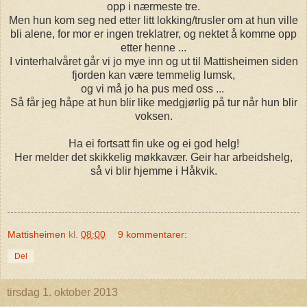
opp i nærmeste tre.
Men hun kom seg ned etter litt lokking/trusler om at hun ville
bli alene, for mor er ingen treklatrer, og nektet å komme opp
etter henne ...
I vinterhalvåret går vi jo mye inn og ut til Mattisheimen siden
fjorden kan være temmelig lumsk,
og vi må jo ha pus med oss ...
Så får jeg håpe at hun blir like medgjørlig på tur når hun blir
voksen.
Ha ei fortsatt fin uke og ei god helg!
Her melder det skikkelig møkkavær. Geir har arbeidshelg,
så vi blir hjemme i Håkvik.
Mattisheimen
kl.
08:00
9 kommentarer:
Del
tirsdag 1. oktober 2013