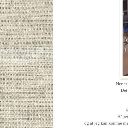
Her er
Det 
Ø
Håper
og at jeg kan komme med