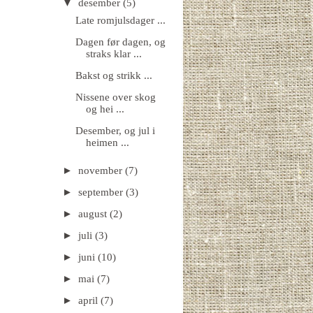
▼
desember
(5)
Late romjulsdager ...
Dagen før dagen, og
straks klar ...
Bakst og strikk ...
Nissene over skog
og hei ...
Desember, og jul i
heimen ...
►
november
(7)
►
september
(3)
►
august
(2)
►
juli
(3)
►
juni
(10)
►
mai
(7)
►
april
(7)