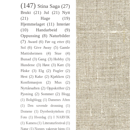
(147)
Stina Saga
(27)
Brukt
(21)
Jul
(21)
Nytt
(21)
Hage
(19)
Hjemmelaget
(11)
Interiør
(10)
Handarbeid
(9)
Oppussing
(8)
Naturbilder
(7)
Award
(6)
Før og etter
(6)
Sol
(6)
Give Away
(5)
Gamle
Mattisheimen
(4)
Stue
(4)
Bunad
(3)
Gang
(3)
Hobby
(3)
Hundene
(3)
Høst
(3)
Katt
(3)
Påske
(3)
Elg
(2)
Fugler
(2)
Hest
(2)
Kake
(2)
Kjøkken
(2)
Konfirmasjon
(2)
Mus
(2)
Nyttårsaften
(2)
Oppskrifter
(2)
Pjoning
(2)
Sommer
(2)
Blogg
(1)
Boligblogg
(1)
Damenes Aften
(1)
Den sovende dronning
(1)
Domene
(1)
Dyrebeskyttelsen
(1)
Foto
(1)
Hverdag
(1)
I NARVIK
(1)
Kamera
(1)
Litteraturfestival
(1)
Natur
(1)
Norges vakreste hjem
(1)