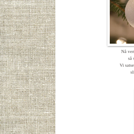
Nå vent
så 
Vi sats
sl