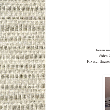
Broren mi
Siden G
Krysser fingren