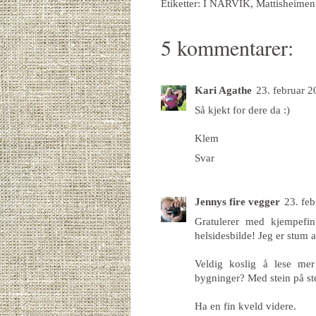
Etiketter:
I NARVIK
,
Mattisheimen
5 kommentarer:
Kari Agathe
23. februar 2
Så kjekt for dere da :)
Klem
Svar
Jennys fire vegger
23. feb
Gratulerer med kjempefin
helsidesbilde! Jeg er stum 
Veldig koslig å lese me
bygninger? Med stein på ste
Ha en fin kveld videre.