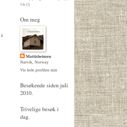
Vår
(1)
Om meg
 å
Mattisheimen
Narvik, Norway
Vis hele profilen min
Besøkende siden juli
2010.
Trivelige besøk i
dag.