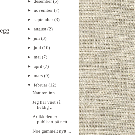
►
desember
(5)
►
november
(7)
►
september
(3)
►
august
(2)
legg
►
juli
(3)
►
juni
(10)
►
mai
(7)
►
april
(7)
►
mars
(9)
▼
februar
(12)
Naturen inn ...
Jeg har vært så
heldig ...
Artikkelen er
publisert på nett ...
Noe gammelt nytt ...