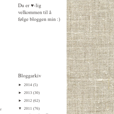
Du er ♥-lig
velkommen til å
følge bloggen min :)
Bloggarkiv
►
2014
(5)
►
2013
(30)
►
2012
(62)
▼
2011
(76)
r