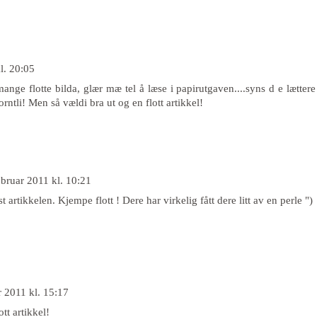
l. 20:05
ange flotte bilda, glær mæ tel å læse i papirutgaven....syns d e lættere
orntli! Men så vældi bra ut og en flott artikkel!
ebruar 2011 kl. 10:21
t artikkelen. Kjempe flott ! Dere har virkelig fått dere litt av en perle ")
r 2011 kl. 15:17
tt artikkel!