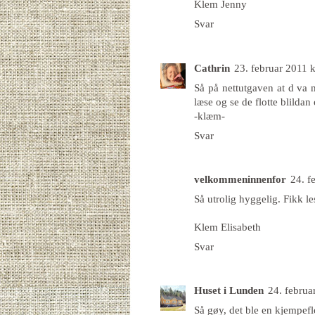
Klem Jenny
Svar
Cathrin
23. februar 2011 k
Så på nettutgaven at d va m
læse og se de flotte blildan 
-klæm-
Svar
velkommeninnenfor
24. f
Så utrolig hyggelig. Fikk les
Klem Elisabeth
Svar
Huset i Lunden
24. februa
Så gøy, det ble en kjempeflo