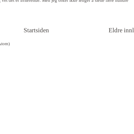
vet det er irriterende. Men jeg orker ikke lenger å slette flere hundre
Startsiden
Eldre inn
Atom)