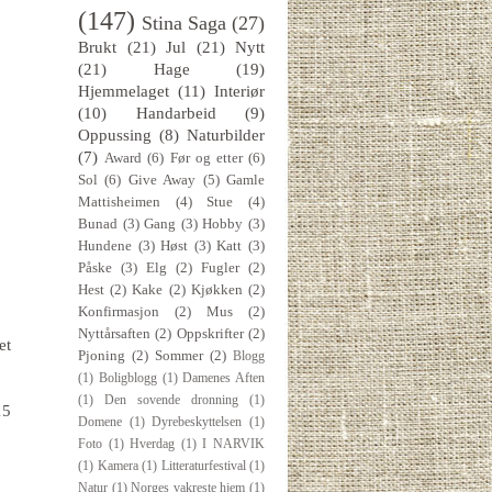
(147)
Stina Saga
(27)
Brukt
(21)
Jul
(21)
Nytt
(21)
Hage
(19)
Hjemmelaget
(11)
Interiør
(10)
Handarbeid
(9)
Oppussing
(8)
Naturbilder
(7)
Award
(6)
Før og etter
(6)
Sol
(6)
Give Away
(5)
Gamle
Mattisheimen
(4)
Stue
(4)
Bunad
(3)
Gang
(3)
Hobby
(3)
Hundene
(3)
Høst
(3)
Katt
(3)
Påske
(3)
Elg
(2)
Fugler
(2)
Hest
(2)
Kake
(2)
Kjøkken
(2)
Konfirmasjon
(2)
Mus
(2)
Nyttårsaften
(2)
Oppskrifter
(2)
et
Pjoning
(2)
Sommer
(2)
Blogg
(1)
Boligblogg
(1)
Damenes Aften
(1)
Den sovende dronning
(1)
15
Domene
(1)
Dyrebeskyttelsen
(1)
Foto
(1)
Hverdag
(1)
I NARVIK
(1)
Kamera
(1)
Litteraturfestival
(1)
Natur
(1)
Norges vakreste hjem
(1)