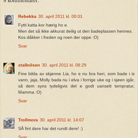
Rebekka
30. april 2011 kl. 00:01
Fytti katta kor hærig ho e.
Men det så ikke akkurat deilig ut den badeplassen hennes.
Kos dåkker i freden og roen der oppe :O)
Svar
stallnilsen
30. april 2011 kl. 08:29
Fine bilda av skjønne Lia, ho e nu bra heri, som bade i is
vann, jaja, Molly bada nu i elva i forrige uke og i sjøen igår,
så dem syns tydeligvis det e godt uansett tempratur,
Mamma :O)
Svar
Trollmora
30. april 2011 kl. 14:07
SÅ fint dere har det rundt dere! :)
Svar