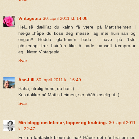
Vintagepia
30. april 2011 kl. 14:08
Hei...så dæili`at du kainn få være på Mattisheimen i
hælga...håpe du kose deg masse ilag mæ huin`nan og
ongan!! Hedda gla`huin`n bada i have på 1ste
påskedag...trur huin`na like å bade uansett tæmpratur
eg...klæm Vintagepia
Svar
Åse-Lill
30. april 2011 kl. 16:49
Haha, utrulig hund, du har:-)
Kos dokker på Mattis-heimen, ser sååå koselig ut:-)
Svar
Min blogg om Interiør, lopper og brukting.
30. april 2011
kl. 22:47
For en fantastisk blogg du har! Håper det går bra om jeg