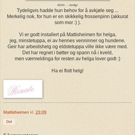
Ahhh ... herlig!
Tydeligvis hadde hun behov for å avkjøle seg ...
Merkelig nok, for hun er en skikkelig frossenpinn (akkurat
som mor :) ).
Vi er godt installert på Mattisheimen for helga,
jeg, minstetuppa, ei av hennes venninner og hundene.
Geir har arbeidshelg og eldstetuppa ville ikke være med.
Det har regnet i bøtter og spann nå i kveld,
men værmeldinga for resten av helga lover godt :)
Ha ei flott helg!
Mattisheimen
kl.
23:09
Del
8 kommentarer: