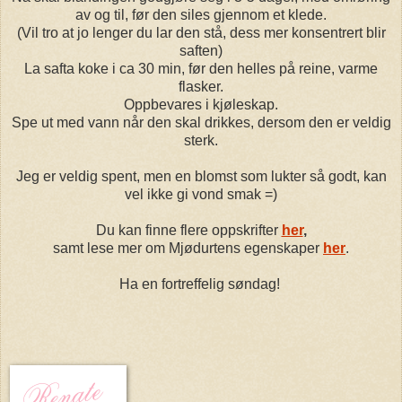
av og til, før den siles gjennom et klede.
(Vil tro at jo lenger du lar den stå, dess mer konsentrert blir
saften)
La safta koke i ca 30 min, før den helles på reine, varme
flasker.
Oppbevares i kjøleskap.
Spe ut med vann når den skal drikkes, dersom den er veldig
sterk.
Jeg er veldig spent, men en blomst som lukter så godt, kan
vel ikke gi vond smak =)
Du kan finne flere oppskrifter
her
,
samt lese mer om Mjødurtens egenskaper
her
.
Ha en fortreffelig søndag!