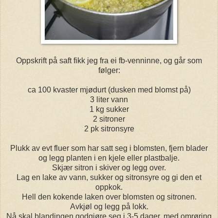
Oppskrift på saft fikk jeg fra ei fb-venninne, og går som
følger:
ca 100 kvaster mjødurt (dusken med blomst på)
3 liter vann
1 kg sukker
2 sitroner
2 pk sitronsyre
Plukk av evt fluer som har satt seg i blomsten, fjern blader
og legg planten i en kjele eller plastbalje.
Skjær sitron i skiver og legg over.
Lag en lake av vann, sukker og sitronsyre og gi den et
oppkok.
Hell den kokende laken over blomsten og sitronen.
Avkjøl og legg på lokk.
Nå skal blandingen godgjøre seg i 3-5 dager, med omrøring