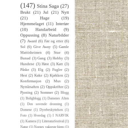
(147)
Stina Saga
(27)
Brukt
(21)
Jul
(21)
Nytt
(21)
Hage
(19)
Hjemmelaget
(11)
Interiør
(10)
Handarbeid
(9)
Oppussing
(8)
Naturbilder
(7)
Award
(6)
Før og etter
(6)
Sol
(6)
Give Away
(5)
Gamle
Mattisheimen
(4)
Stue
(4)
Bunad
(3)
Gang
(3)
Hobby
(3)
Hundene
(3)
Høst
(3)
Katt
(3)
Påske
(3)
Elg
(2)
Fugler
(2)
Hest
(2)
Kake
(2)
Kjøkken
(2)
Konfirmasjon
(2)
Mus
(2)
Nyttårsaften
(2)
Oppskrifter
(2)
Pjoning
(2)
Sommer
(2)
Blogg
(1)
Boligblogg
(1)
Damenes Aften
(1)
Den sovende dronning
(1)
Domene
(1)
Dyrebeskyttelsen
(1)
Foto
(1)
Hverdag
(1)
I NARVIK
(1)
Kamera
(1)
Litteraturfestival
(1)
Natur
(1)
Norges vakreste hjem
(1)