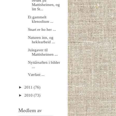
besøk på
Mattisheimen, og
litt St...
Et gammelt
klenodium ...
Snart er ho her ...
Naturen inn, og
heklearbeid ...
Julegaver til
Mattisheimen ...
Nyttårsaften i bilder
...
Værfast ...
►
2011
(76)
►
2010
(73)
Medlem av