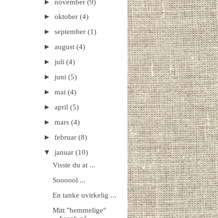
►
november
(9)
►
oktober
(4)
►
september
(1)
►
august
(4)
►
juli
(4)
►
juni
(5)
►
mai
(4)
►
april
(5)
►
mars
(4)
►
februar
(8)
▼
januar
(10)
Visste du at ...
Soooool ...
En tanke uvirkelig ...
Mitt "hemmelige"