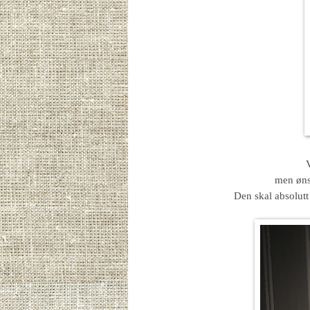
V
men ønsk
Den skal absolutt