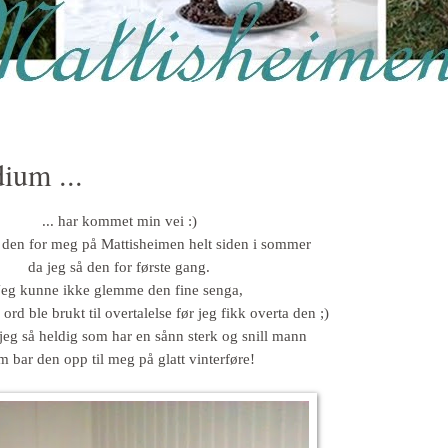
ium ...
... har kommet min vei :)
t den for meg på Mattisheimen helt siden i sommer
da jeg så den for første gang.
Jeg kunne ikke glemme den fine senga,
rd ble brukt til overtalelse før jeg fikk overta den ;)
r jeg så heldig som har en sånn sterk og snill mann
m bar den opp til meg på glatt vinterføre!